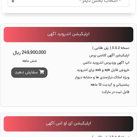
اپلیکیشن اندروید آگهی
نسخه 3.0.2 ( پلن طلایی )
249,900,000 ریال
اپلیکیشن آگهی کلاسی پرس
شش ماهه
اپ آگهی وردپرس اندروید دائمی
خروجی فایل apk و aab برای اندروید
سفارش دهید
ویژه املاک،نیازمندی ها و مشابه دیوار
پشتیبانی و آپدیت 12 ماهه
قابل ثبت در مارکت
اپلیکیشن آی او اس آگهی